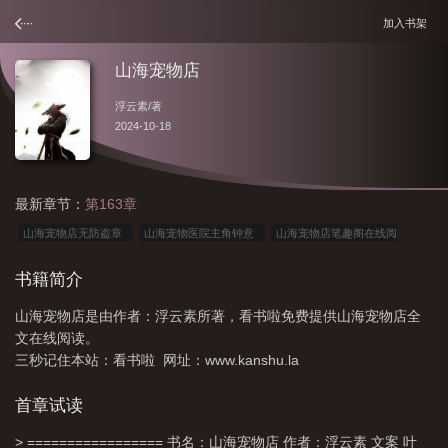
加入书架
山海宠物店
浮云素
/著
2024-10-18
最新章节：
第163章
山海宠物店无防盗章
山海宠物医院主角钟意
山海宠物店笔趣阁在线阅
读
山海宠物店好看吗
山海宠物店番外
山海宠物店by浮云素
山海宠物
书籍简介
店TXT资源
山海宠物店格格党防盗
山海天宠物店
宠物店
山海宠物医
山海宠物店是由作者：浮云素所著，看书啦免费提供山海宠物店全
院
山海宠物店 笔趣阁
山海宠物店全文
山海宠物店txt
山海宠物怎么升
文在线阅读。
级
山海宠物店 百度
山海经宠物医院
山海宠物资质
山海宠物医院连载
三秒记住本站：看书啦 网址：www.kanshu.la
情况
山海宠物店推荐吗
山海宠物店免费阅读
山海宠物店 浮云素
山海
首章试读
宠物店书包网
山海宠物店全文免费阅读
> ================= 书名：山海宠物店 作者：浮云素 文案 叶