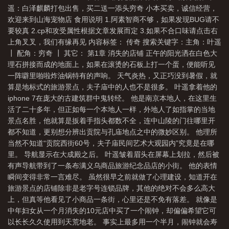
遥：白泽麒麟打包出售，买二送一添头穷奇 小本买卖，诚信经营，
欢迎来到山海宠物店 食用说明 1.阿素智商不够，如果发现BUG请不
要较真 2.cp和攻受属性根据文章发展而定 3.如果不合口味请点击右
上角叉叉，我们有缘再见 内容标签： 传奇 搜索关键字：主角：叶遥
┃ 配角：穷奇 ┃ 其它： 第1章 消失的店铺 正午的阳光洒在白色大
理石拼接而成的地面上，如果在滚烫的石板上打一个蛋，便能听见
一阵噼里啪啦炸油锅特有的声响。 天气炎热，又正巧没到暑假，就
算是地标式的旅游景点，夫子庙中的人也不是很多。 叶遥拿着他的
iphone 7在庞大的古建筑群中鬼转经。 他是南京本地人，在这里生
活了二十多年，但正如每一个本地人一样，外地人了如指掌的当地
景点名胜，他就算是扳着手指头都数不全，连中山陵的门往哪里开
都不知道，更别想分辨出贡院与孔庙地点之中的微妙区别。 他理所
当然不知道“贡院西街60号，夫子庙民间艺术大观园内”究竟是在哪
里。 导航显示在大成殿之后。 叶遥皱着眉头在屏幕上划拉，然后被
有声导航带到了一条布满义乌商品旅游纪念品店的小街。 他的表情
瞬间变得非常一言难尽。 虽然很早之前就做了心理建设，知道开在
旅游景点的店铺除非是老字号连锁品牌，其他的绝对不会多么高大
上，但真等他看见了小商品一条街，心里还是不免有落差。 就像是
中年妇女从一个月消失的10元店中买了一个闹钟，却偏偏希望它可
以长长久久使用到天荒地老。 事实上最多用一个半月，闹钟就会寿