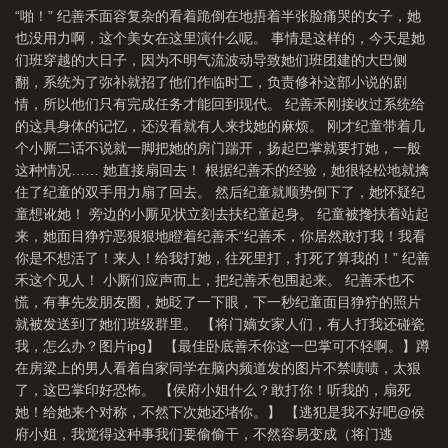
“啪！” 纪善禾面容复杂的看着跪倒在地捂着半张脸痛哭的女子，她
了
大臣求我们别作了同人文
大臣求我们别作了免费阅读
也没用力啊，这个美女在这里演什么呢。 事情是这样的，今天是她
们班穿越的大日子，因为不明气流波动导致她们班团建的大巴侧
翻，系统为了弥补就招了他们作临时工，负责修补这部小说的剧
情，所以他们只有完成任务才能回到现代。 纪善禾刚接收过系统给
的这具身体的记忆，还没看就有人来找她的麻烦。 刚才纪童带着几
个小厮二话不说就一脚把她的房门踹开，扬起巴掌就要打她，一般
这种情况…… 她直接扇回去！ 根据纪善禾的经验，她很轻松地就擒
住了纪童的双手用力扇了回去。 然后纪童就顺势倒下了，她怀疑纪
童想讹她！ 旁边的小厮见状立刻去扶纪童起身。 纪童被搀扶着站起
来，她面目狰狞恶狠狠地瞪着纪善禾“纪善禾，你居然敢打我！我看
你是不想活了！来人！给我打她，往死里打，打死了算我的！” 纪善
禾这个见人！ 小厮们应声而上，把纪善禾包围起来。 纪善禾也不
慌，有事先发朋友圈，她眨了一下眼，下一秒纪童面目狰狞的照片
就被发送到了她们班级群里。 【将门嫡女家人们，有人打我还碰瓷
我，怎么办？图片ipg】 【最佳卧底善禾你这一巴掌可不轻啊。】蹲
在房梁上的男人看着自家同学在脑内频道发的图片不禁啧啧，太狠
了，这巴掌印好恐怖。 【侯府小姐什么？敢打你！听我的，扇死
她！给她来个对称，不然下次她还堵你。】 【逃犯是我不好吧@侯
府小姐，我觉得这种事我们要偷偷干，不然容易变成（将门逃