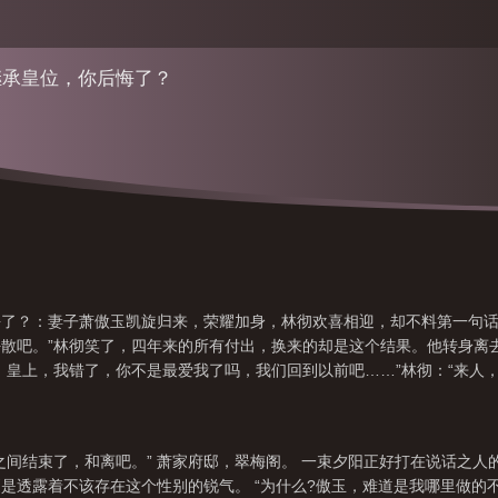
继承皇位，你后悔了？
了？：妻子萧傲玉凯旋归来，荣耀加身，林彻欢喜相迎，却不料第一句话
散吧。”林彻笑了，四年来的所有付出，换来的却是这个结果。他转身离
，皇上，我错了，你不是最爱我了吗，我们回到以前吧……”林彻：“来人，
之间结束了，和离吧。” 萧家府邸，翠梅阁。 一束夕阳正好打在说话之人
是透露着不该存在这个性别的锐气。 “为什么?傲玉，难道是我哪里做的不