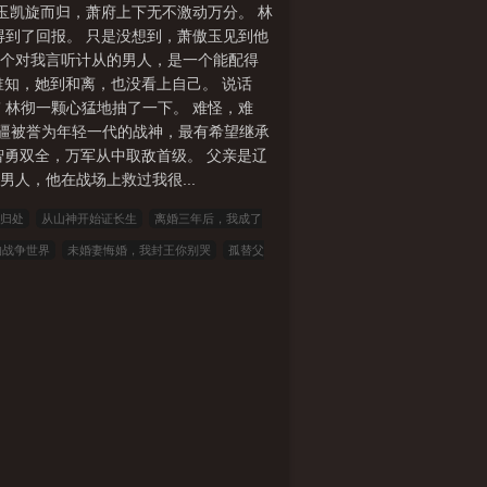
玉凯旋而归，萧府上下无不激动万分。 林
得到了回报。 只是没想到，萧傲玉见到他
是一个对我言听计从的男人，是一个能配得
谁知，她到和离，也没看上自己。 说话
 林彻一颗心猛地抽了一下。 难怪，难
“北疆被誉为年轻一代的战神，最有希望继承
智勇双全，万军从中取敌首级。 父亲是辽
人，他在战场上救过我很...
归处
从山神开始证长生
离婚三年后，我成了
的战争世界
未婚妻悔婚，我封王你别哭
孤替父
日：还等啥呢？快点种菜打怪！
都市自在神医陈
番外
媚者无疆by晚媚小三无删减
东北乡情狗儿