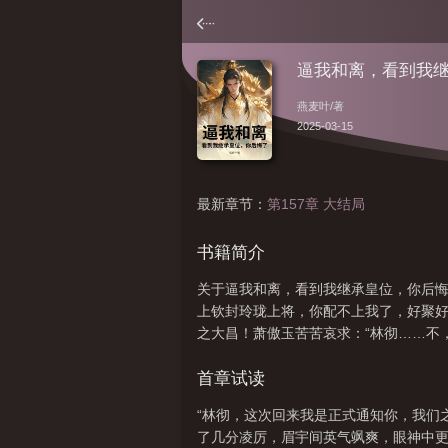
逼我和离，看到我
燕麦叶
/著
2025-03-15
最新章节：
第157章 大结局
书籍简介
关于逼我和离，看到我继承皇位，你后悔
上钦封玲珑上将，你配不上我了，好聚好
之大昌！萧傲玉苦苦哀求：“林彻……不
首章试读
“林彻，这次回来我是正式通知你，我们
了几分凌厉，眉宇间英气飒爽，眼神中更