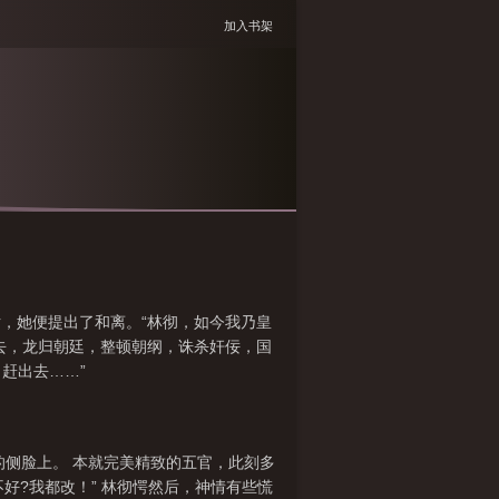
加入书架
，她便提出了和离。“林彻，如今我乃皇
去，龙归朝廷，整顿朝纲，诛杀奸佞，国
赶出去……”
的侧脸上。 本就完美精致的五官，此刻多
好?我都改！” 林彻愕然后，神情有些慌