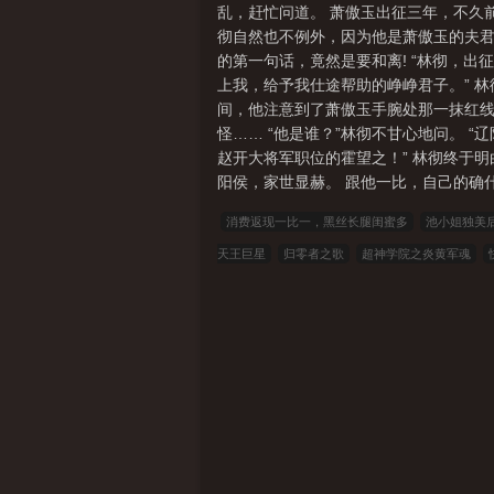
乱，赶忙问道。 萧傲玉出征三年，不久
彻自然也不例外，因为他是萧傲玉的夫君
的第一句话，竟然是要和离! “林彻，出
上我，给予我仕途帮助的峥峥君子。” 
间，他注意到了萧傲玉手腕处那一抹红线
怪…… “他是谁？”林彻不甘心地问。 
赵开大将军职位的霍望之！” 林彻终于
阳侯，家世显赫。 跟他一比，自己的确什
消费返现一比一，黑丝长腿闺蜜多
池小姐独美
天王巨星
归零者之歌
超神学院之炎黄军魂
兄守这江山五十载
极品太子在都市
不后悔，
南朱可人无删减
彭清雅王凯小说笔趣阁
陈南
柱子无删减
照片是舍友网恋对象是财阀继承人