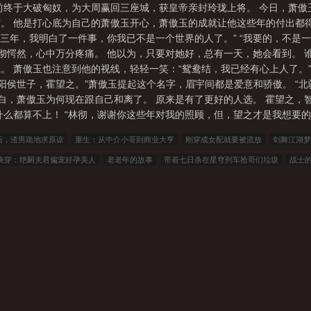
前终于大破匈奴，为大周赢回三座城，获皇帝亲封玲珑上将。 今日，萧傲
。 他是打心底为自己的萧傲玉开心，萧傲玉的成就让他这些年的付出都
征三年，我明白了一件事，你我已不是一个世界的人了。” “我要的，不
林彻愕然，心中万分疼痛。 他以为，只要对她好，总有一天，她会看到。 
。 萧傲玉也注意到他的视线，轻轻一笑：“鸳鸯结，我已经有心上人了。”
“辽阳侯世子，霍望之。”萧傲玉提起这个名字，眉宇间都是爱意和骄傲。 
明白，萧傲玉为何现在跟自己和离了。 原来是有了更好的人选。 霍望之，
么都算不上！ “林彻，谢谢你这些年对我的照顾，但，望之才是我想要的男
后，渣男跪地求原谅
重生：从中介小哥到商业大亨
刚穿成女配就要被流放
剑舞江湖梦
快穿：绝嗣夫君偏宠好孕美人
老老年的故事
带着七日杀在星穹列车抢哥们垃圾
战士
不卑微，渣男让让别挡我桃花
秦末：打猎养家，我替汉高祖斩白蛇
凡人仙帝修仙传
末
朱可人小说笔趣阁
星辰大道
坏女婿1强子雯雯无删减
彭清雅王凯我的教师儿媳完结版+
强子雯雯坏女婿1完结版+番外