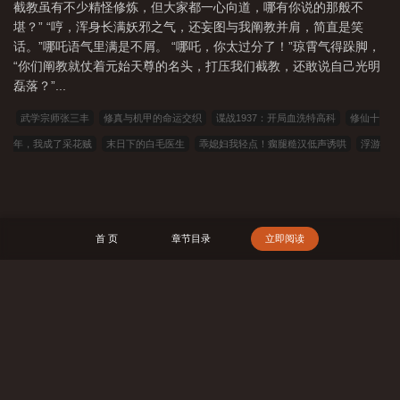
截教虽有不少精怪修炼，但大家都一心向道，哪有你说的那般不
堪？” “哼，浑身长满妖邪之气，还妄图与我阐教并肩，简直是笑
话。”哪吒语气里满是不屑。 “哪吒，你太过分了！”琼霄气得跺脚，
“你们阐教就仗着元始天尊的名头，打压我们截教，还敢说自己光明
磊落？”...
武学宗师张三丰
修真与机甲的命运交织
谍战1937：开局血洗特高科
修仙十
年，我成了采花贼
末日下的白毛医生
乖媳妇我轻点！瘸腿糙汉低声诱哄
浮游
人
在不当人的世界，我选择暴力速通
奇异乡村
长生夫人传
梦界迷途
被
师尊拒绝后，病娇徒儿黑化了
黎小姐她又争又抢
身为镇北王，我为女帝稳江山
虎牙镇寡妇
荒古炼体录
快穿打脸：你既无情我便休
江湖不归路：血染征途
首 页
章节目录
立即阅读
盼欢颜
白衣如初，青衫如故
晚媚小三媚者无疆完结版+番外
狗儿柱子风华难
眠百度云完整版
照片是舍友网恋对象是财阀继承人
陈南朱可人
强子雯雯坏女
婿1完结版+番外
强子雯雯小说笔趣阁
坏女婿1强子雯雯无删减
陈南朱可人小说
搜 索
笔趣阁
狗儿柱子风雪北方情百度云完整版
乡村满色林瑶邓倩无删减