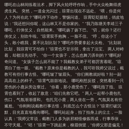
哪吒在山林间练着法术，脚下风火轮呼呼作响，手中火尖枪舞得虎
虎生风。 突然，一道金光闪过，琼霄出现在不远处。 “喂，你是何
人？为何在此？”哪吒停下动作，警惕问道。 琼霄眨眨眼睛，俏皮地
说：“我还想问你呢，这山林又不是你家的。” “我乃陈塘关李靖三子
哪吒，行侠仗义，自然能来。”哪吒扬了扬下巴。 “切，就你？还行
侠仗义，别吹牛啦。”琼霄双手抱胸，一脸不信。 “哼，你这小丫
头，敢小瞧我，要不比划比划？”哪吒作势要拿起火尖枪。 “比划就
比划，我琼霄可不怕你！”琼霄也不甘示弱，拿出了法宝。 两人对峙
着，却都没先动手。 “你一个女孩子，怎么也舞刀弄剑的？”哪吒好
奇问道。 “女孩子怎么就不能了？我截教女弟子可都厉害着呢。”琼
霄白了他一眼。 “截教？原来你是截教的人，我可听我师父说过，截
教可有些行事古怪。”哪吒皱了皱眉头。 “你们阐教就好啦？别一副
高高在上的样子。”琼霄气鼓鼓地说。 哪吒刚想反驳，突然看到一只
受伤的小鹿从旁边窜过。 “你看，那小鹿受伤了。”哪吒指了指。 琼
霄也看到了，收起了敌意：“咱们先救它吧。” 两人一起帮小鹿包扎
伤口，气氛渐渐缓和。 包扎完小鹿，两人坐在一旁，气氛莫名有些
尴尬。 “你刚刚说截教行事古怪，到底怎么个古怪法？”琼霄打破沉
默，目光直直地看向哪吒。 哪吒站起身，拍了拍身上的尘土，一脸
认真：“我师父常说，截教门人多为妖邪精怪修炼而成，行事乖张，
不守天规。” “呸！”琼霄一下跳起来，柳眉倒竖，“你师父那是偏见！