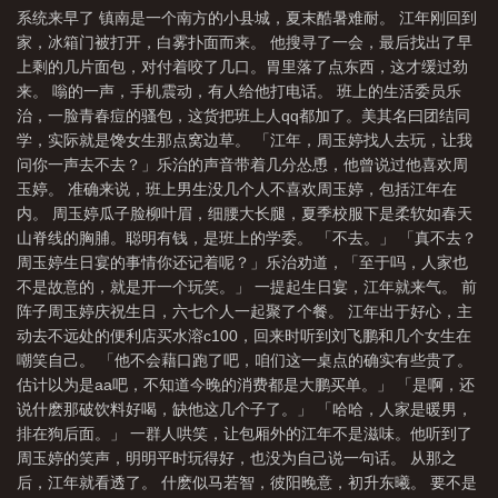
系统来早了 镇南是一个南方的小县城，夏末酷暑难耐。 江年刚回到
袭系统来了番外
刚准备高考离婚逆袭系统来了笔趣阁 最新章节
离婚逆袭系统
家，冰箱门被打开，白雾扑面而来。 他搜寻了一会，最后找出了早
来了百度百科
离婚逆袭系统来了 七月封阳
离婚逆袭系统来了前妻
刚准备
上剩的几片面包，对付着咬了几口。胃里落了点东西，这才缓过劲
高考离婚逆袭系统来了无删减
刚准备高考离婚逆袭系统来了笔趣阁
离婚逆袭系
来。 嗡的一声，手机震动，有人给他打电话。 班上的生活委员乐
治，一脸青春痘的骚包，这货把班上人qq都加了。美其名曰团结同
统来了免费
刚准备高考离婚逆袭系统来了txt精校版
离婚逆袭系统来了百
学，实际就是馋女生那点窝边草。 「江年，周玉婷找人去玩，让我
度
刚准备高考离婚逆袭系统来了 笔趣阁
刚准备高考离婚逆袭系统来了精校
问你一声去不去？」乐治的声音带着几分怂恿，他曾说过他喜欢周
版
刚准备高考离婚逆袭系统来了免费阅读
离婚逆袭系统来了无弹窗
离婚逆
玉婷。 准确来说，班上男生没几个人不喜欢周玉婷，包括江年在
内。 周玉婷瓜子脸柳叶眉，细腰大长腿，夏季校服下是柔软如春天
袭系统来了起点
刚准备高考离婚逆袭系统来了免费
山脊线的胸脯。聪明有钱，是班上的学委。 「不去。」 「真不去？
周玉婷生日宴的事情你还记着呢？」乐治劝道，「至于吗，人家也
不是故意的，就是开一个玩笑。」 一提起生日宴，江年就来气。 前
阵子周玉婷庆祝生日，六七个人一起聚了个餐。 江年出于好心，主
动去不远处的便利店买水溶c100，回来时听到刘飞鹏和几个女生在
嘲笑自己。 「他不会藉口跑了吧，咱们这一桌点的确实有些贵了。
估计以为是aa吧，不知道今晚的消费都是大鹏买单。」 「是啊，还
说什麽那破饮料好喝，缺他这几个子了。」 「哈哈，人家是暖男，
排在狗后面。」 一群人哄笑，让包厢外的江年不是滋味。他听到了
周玉婷的笑声，明明平时玩得好，也没为自己说一句话。 从那之
后，江年就看透了。 什麽似马若智，彼阳晚意，初升东曦。 要不是