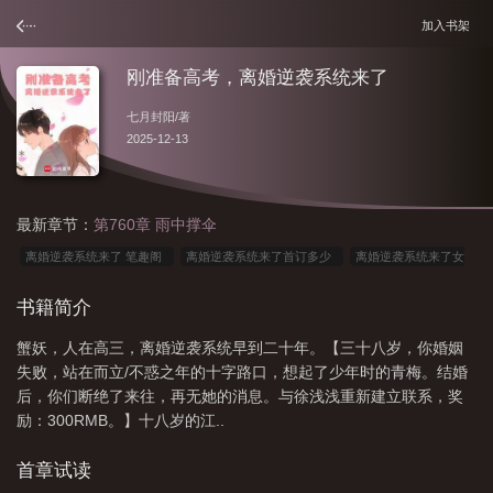
加入书架
刚准备高考，离婚逆袭系统来了
七月封阳
/著
2025-12-13
最新章节：
第760章 雨中撑伞
离婚逆袭系统来了 笔趣阁
离婚逆袭系统来了首订多少
离婚逆袭系统来了女
主
离婚逆袭系统来了 起点
离婚逆袭系统来了 txt
离婚逆袭系统来了无删减
书籍简介
版
刚准备高考离婚逆袭系统来了
离婚逆袭系统来了笔趣阁
离婚逆袭系统来
蟹妖，人在高三，离婚逆袭系统早到二十年。【三十八岁，你婚姻
了免费阅读
刚准备高考离婚逆袭系统来了完整版免费
离婚逆袭系统来了
离
失败，站在而立/不惑之年的十字路口，想起了少年时的青梅。结婚
婚逆袭系统来了txt
刚准备高考
离婚逆袭系统来了无删减版在线阅读
刚准
后，你们断绝了来往，再无她的消息。与徐浅浅重新建立联系，奖
备高考离婚逆袭系统来了txt
离婚逆袭系统来了无防盗
离婚逆袭系统来了无删
励：300RMB。】十八岁的江..
减版txt
刚准备高考离婚逆袭系统来了无防盗
离婚逆袭系统来了防盗
离婚
首章试读
逆袭系统来了无错
离婚逆袭系统来了齐齐读
离婚逆袭系统来了百科
离婚逆