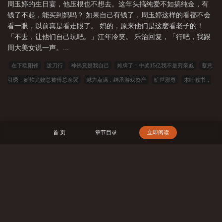
周玉婷的生日宴，他压根也不想去。这年头搞纯爱不如搞纯金，有
钱了不起，能买到妈吗？ 如果自己有钱了，周玉婷这样的看都不会
看一眼，以前真是看走眼了。 妈的，原来他们是这麽看老子的！
「不去，让他们自己玩吧。」江年冷笑。 乐治回复，「行吧，我跟
周大美女说一声。...
在下欧阳锋
泼刀行
神佛竟是我自己
摊牌了！中奖15亿我不是穷亲戚
蓄意
引诱，娇软尤物总被傅总亲哭
魅力点满，继承游戏资产
旷世邪尊
木叶教书，
然后立于天之上
怪猎：这条火龙有特性
此间满城皆为贺作礼
异能世界，我一
剑御万兽
我也是异常生物
巅峰学霸
谍影：命令与征服
牧者密续
天命皆
烬
罪狱岛
无上天尊
妖尾：我才不要当会长
绝美师尊又怀孕了
晚媚小三
首 页
章节目录
立即阅读
媚者无疆完结版+番外
狗儿柱子风华难眠百度云完整版
照片是舍友网恋对象是财
阀继承人
陈南朱可人
强子雯雯坏女婿1完结版+番外
强子雯雯小说笔趣阁
坏
女婿1强子雯雯无删减
陈南朱可人小说笔趣阁
狗儿柱子风雪北方情百度云完整
搜 索
版
乡村满色林瑶邓倩无删减