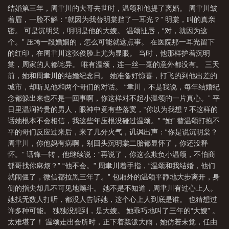
结婚第三年，周聿川的大哥去世时，温颂和他提了离婚。 周聿川皱
着眉，一脸不解：“就因为我替明棠挡了一耳光？” 明棠，叫的真亲
密。 可是沉明棠，明明是他的大嫂。 温颂扯唇，“对，就因为这
个。” 压垮一段婚姻的，怎么可能就这点事。 在医院那一耳光留下
的红印，在周聿川这张俊脸上尤为显眼。 当时，他那样护着沉明
棠，周家的人都诧异。 唯有温颂，连一丝一毫的意外都没有。 三天
前，她和周聿川的结婚纪念日。 她准备好惊喜，打飞的到他出差的
城市，却听见他和两个哥们的对话。 “聿川，不是我说，每年结婚纪
念都躲出来也不是一回事啊，你这样对不起小温颂的一片真心。” 平
日里温润衿贵的男人，眼神中竟有些落寞，“你以为我想？不这样的
话她根本不会相信，我这些年压根没碰过温颂。” “她” 替温颂打抱不
平的哥们反应过来后，来了几分火气，讥讽出声：“你是说沉明棠？
周聿川，你他妈有病啊，别回头沉明棠二胎都显怀了，你还没释
怀。” 话锋一转，他继续说：“再说了，你这么欺负小温颂，不怕商
郁哥找你麻烦？” “他不会。” 周聿川着手指，“温颂和我结婚，他们
就闹僵了，微信都拉黑三年了。” 包厢外的温颂平静地大步离开，身
侧的指尖却几不可见地颤斗。 她不是不知道，周聿川有过心上人。
她找无数人打听，都没人告诉她，这个心上人到底是谁。 也猜想过
许多种可能。 独独没想到，是大嫂。 她乖巧地叫了三年的“大嫂” 。
太难堪了！ 温颂走出会所时，正下着瓢泼大雨，她仿若未觉，任由