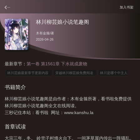
加入书架
林川柳芸娘小说笔趣阁
木有金箍
/著
2026-04-26
最新章节：
第一卷 第1561章 下水就成废物
林川芸娘最新章节更新内容
穿越林川柳芸娘免费阅读
林川是哪个中主人
公
林川与柳芸娘的
林川柳芸娘故事情节
林川芸娘免费阅读
林川柳芸娘
书籍简介
名
穿越林川芸娘的
林川芸娘全文免费阅读
主角叫林川和芸娘的
林川柳
林川柳芸娘小说笔趣阁是由作者：木有金箍所著，看书啦免费提供
芸娘最新章节更新
林川柳芸娘完整
林川柳芸娘穿越大结局免费
林川柳芸娘
林川柳芸娘小说笔趣阁全文在线阅读。
最新章节
林川柳芸娘封疆悍卒
林川柳钧
林川芸娘免费阅读无弹窗
女主
三秒记住本站：看书啦 网址：www.kanshu.la
叫林柳的
林川的主角
林川柳芸娘穿越
主角叫柳川
林川柳芸娘是什么名
首章试读
字啊
林川芸娘全本免费阅读
林川芸娘听书在线听
林川柳思思全文免费阅
读
林川芸娘穿越免费阅读
林川柳芸娘最新章节列表
柳芸娘林川免费阅
大宗三年，冬。 岭兜子村烽火台下。 一间茅草屋内传出一阵骚乱。