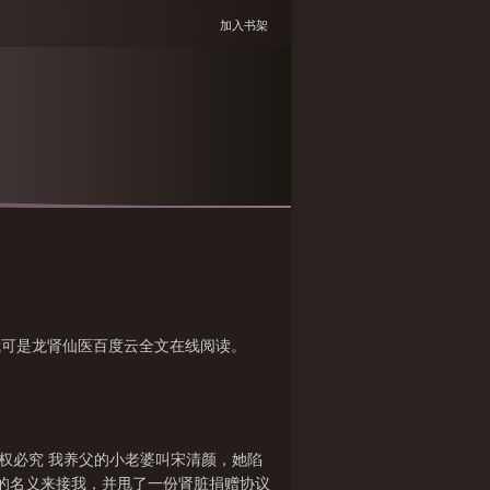
加入书架
我可是龙肾仙医百度云全文在线阅读。
侵权必究 我养父的小老婆叫宋清颜，她陷
父的名义来接我，并甩了一份肾脏捐赠协议