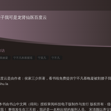
腰子我可是龙肾仙医百度云
来访
凡慕婉凝
宁不凡和慕紫瑶
宁莫凡
宁不凡
百度云是由作者：侯家三少所著，看书啦免费提供宁不凡慕晚凝被割腰子
u.la
本书由书山中文网（得间）授权掌阅科技电子版制作与发行 版权所有 · 
我！ 事情发生在三天前，我还是一名刚出狱的服刑人员。 宋清颜以养