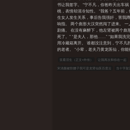
书让我签字。 “宁不凡，你爸昨天出车
桃，表情却清冷知性。 “我爸？五年前，
生女人发生关系，事后告我强奸，害我蹲了
响指。 两个彪形大汉突然闯了进来。 一
剧痛。 在没有麻醉下，他左肾被两个彪
死了。” “是夫人，那他……” “如果
用冷藏箱离开。 谁都没注意到，宁不凡
的老者。 “小辈，老夫乃黄龙医仙，你能得
笑看淫生（正文+外传）
让我再次和你在一起
宋清颜被割腰子我可是龙肾仙医百度云
当十字架
个个的沦为黑人鸡巴套子
宁不凡慕晚凝宋清颜小
晚凝宋清颜全文完整版
催眠：在与提督的婚房中
整版
晚媚小三媚者无疆完结版+番外
圣殊
瑶邓倩小说笔趣阁