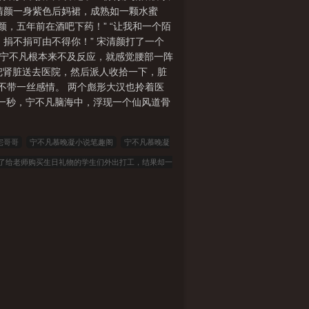
宋清颜一身紫色后妈裙，成熟如一颗水蜜
颜，五年前在酒吧下药！” “让我和一个陌
，捐不捐可由不得你！” 宋清颜打了一个
” 宁不凡根本来不及反应，就感觉腰部一阵
先把肾脏送去医院，然后派人收拾一下，脏
得不带一丝感情。 两个彪形大汉也拎着医
下一秒，宁不凡脑海中，浮现一个仙风道骨
宅哥哥
宁不凡慕晚凝小说笔趣阁
宁不凡慕晚凝
了给老师购买生日礼物的学生们外出打工，结果却一
世界的变态母子
被割腰子我可是龙肾仙医宁不凡慕
女婿1完结版+番外
狗儿柱子风雪北方情百度云完
小说笔趣阁
林瑶邓倩乡村满色完结版+番外
林