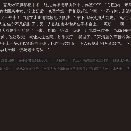
祸，需要做肾脏移植手术，这是自愿捐赠协议书，你签个字。” 别墅内，
他找回亲生女儿宁淑妍后，像丢垃圾一样把我赶出宁家！” “还有你，宋清
五年牢！” “现在让我捐肾救他？做梦！” 宁不凡冷笑扭头就走。 “站住
人掐住宁不凡的脖子，另一人熟练地将他绑在手术台上。 “呃咳……啊！
形大汉硬生生给割了下来。 剧痛、绝望、愤怒、让他昏死过去。 “你们
我洗完澡，他还没死，就让人送医院，如果死了，就埋了。” 宋清颜的声音冷
脖子上一块形似肾脏的玉佩，化作一缕红光，飞入被挖走的左肾部位。 
此玉佩，便与老夫有缘！” ...
虎贲囚香
触手森林里的王子殿下
便秘班长
阎王不高兴里的性爱日常
妹妹迷奸肥
染上黑色
雌熟娇艳的仙子
宁不凡宋清颜被割腰子我可是龙肾仙医百度云
冰火录
为
说笔趣阁
小悠莫名其妙的人生
被割腰子我可是龙肾仙医宁不凡慕晚凝全文完整版
异
，1913装作若无其事的模样和提督嘘寒问暖，其实穴中已经被黑人臭精灌满！
强子雯雯坏
绝世神医纵横都市陈南朱可人无删减
媚者无疆by晚媚小三无删减
星辰大道
彭清雅王凯