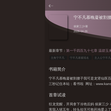
宁不凡慕晚凝被割
侯家三少
/著
2026-04-26
最新章节：
第一千四百九十七章 温碧玉
主角宁不凡
宁不凡慕紫瑶名
主人公宁不
书籍简介
宁不凡慕晚凝被割腰子我可是龙肾仙医
三秒记住本站：看书啦 网址：www.kansh
首章试读
狂龙觉醒，开局拿下冷艳后妈 侯家三少 
害我入狱五年，转头却无可救药地爱上了