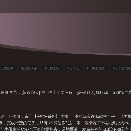
你上未删减
[娱乐圈快穿
你行你上by
你行你上
你行你上在线
你行你上双
你行你上是双男主吗
你行你上吖
你行你上笔趣阁
你行你上娱乐圈格格党
你上最新章节，[韩娱同人]你行你上全文阅读，[韩娱同人]你行你上无弹窗
]你行你上》作者：宗心【完结+番外】 文案： 快穿玩家许鸣鹤来到平行世
间点，完成特定的任务，只有“不能创作” 这一条一般情况下不会松动的限制
与生俱来的劣势也不会随意抹去，易地而处，发布任务的idol没有做到