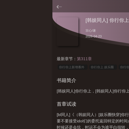
[韩娱同人] 你行你上
宗心
/著
2026-04-23
最新章节：
第311章
你行你上新增番外
你行你上 娱乐圈
你行
粉丝送围巾是第几张
你行你上用韩语怎么说
书籍简介
[韩娱同人]你行你上，[韩娱同人]你行
首章试读
[bl同人]《（韩娱同人）[娱乐圈快穿
要不要接受idol们的委托返回特定的时
时候还是会坑，时运不会为谁平白扭转，