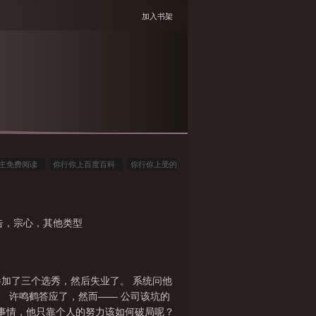
加入书架
男主免费阅读
你行你上百度百科
你行你上受的
广告，宗心，其他类型
界参加了三个选秀，然后失业了。 系统问他
。 许鸣鹤答应了，然而—— 公司该坑的
的事情，他只靠个人的努力该如何破局呢？