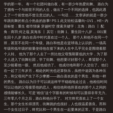
学的那一年。 有一个社团叫做白夜，有一群少年热爱街舞。 路白为
了拥有一个与前世不同的人生，做出了一个不同的选择，也因此遇
上了一个前世他不曾注意过的人。 一句话……文章讲的就是一群少
年跳街舞的有点小热血的故事! PS 1.此文轻松温馨向~1V1，HE~ 内
容标签：重生 都市情缘 穿越时空 搜索关键字：主角：路白 ┃ 配
角：商羽;何之蕴;莫海东 ┃ 其它：街舞 1、重生回十八岁 ... 001重
生回十八岁 路白在高中时代喜欢过一个人。 那个人和他不在同一个
班，甚至不在同一个年级。路白和他是在篮球场上认识的，一场高
年级和低年级的较量使得他在接下来的人生中几乎完全是围绕着那
个人转。 他为了那个人去了一所比他父母预期要低的大学，为了那
个人进入了街舞社团，学了街舞。他想要讨好那个人，希望那个人
至少能看他一眼。 然后他成功了。 他成功地和那个人交往了。他们
在一起了三年岁月，相处的时光也还算快乐，虽然中途因为各种压
力，和父母间产生了不少摩擦——路白喜欢的是个男生，和他一样
的男生。 路白以为日子可以就这样平平稳稳地走过去，他相信时间
可以让他的父母接受他的恋人，相信他和他所喜欢的那个人之间的
感情能够长久。可是“相信”这个字眼有的时候却可以显得非常无力。
三年零八个月之后，路白和他分手了。 对方终究喜欢上了一个女
生。那个女生长得漂亮，街舞跳的也很好，人也很温柔善良。而和
一个女生过日子，终究比和一个男生在一起要来的正常。于是路白