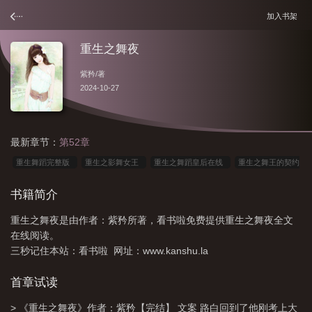
加入书架
重生之舞夜
紫矜
/著
2024-10-27
最新章节：
第52章
重生舞蹈完整版
重生之影舞女王
重生之舞蹈皇后在线
重生之舞王的契约
情夫by迷糊君
重生之舞王顶点
重生之舞夜txt
重生之艄夜
重生之舞娘
书籍简介
全文阅读
重生之舞王的契约情夫完结 番外
寄生之舞
重生之舞蹈网
重生之舞夜是由作者：紫矜所著，看书啦免费提供重生之舞夜全文
红
人生之舞
重生之舞女
重生之舞蹈
重生之舞王的契约情夫
壬生之
在线阅读。
舞皋月杜鹃
重生之舞殇倾城
重生之舞后
壬生之舞杜鹃花
重生之舞
三秒记住本站：看书啦 网址：www.kanshu.la
仙
重生之舞桐霸气回归
重生之舞蹈明星
重生之我是舞王
重生之舞夜紫
首章试读
矜
重生之舞蹈皇后
重生之舞夜txt百度
重生之舞者归来
重生之舞夜by
紫矜
> 《重生之舞夜》作者：紫矜【完结】 文案 路白回到了他刚考上大