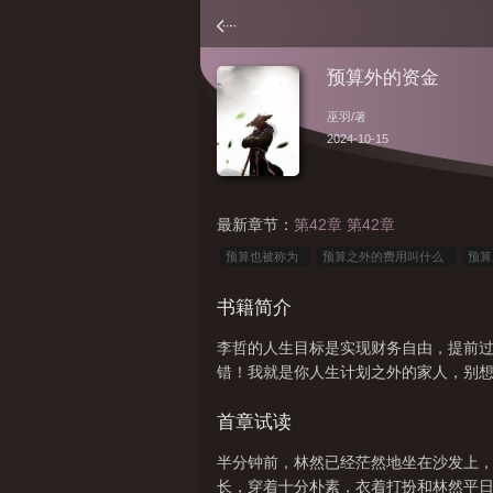
预算外的资金
巫羽
/著
2024-10-15
最新章节：
第42章 第42章
预算也被称为
预算之外的费用叫什么
预
些
预算之外工程签证表
预算之内是什么意
书籍简介
算之外的预算叫什么
预算之外结局
额外预
李哲的人生目标是实现财务自由，提前过
算
预算外预算内什么意思
预算之外巫羽百
错！我就是你人生计划之外的家人，别想甩
为
预算外的资金是什么性质的资金
在预算
首章试读
半分钟前，林然已经茫然地坐在沙发上，
长，穿着十分朴素，衣着打扮和林然平日