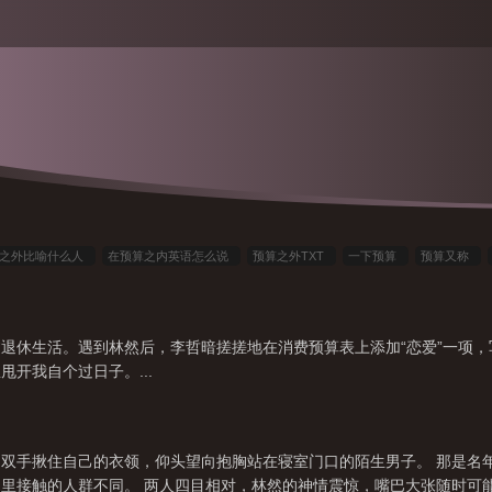
算之外比喻什么人
在预算之内英语怎么说
预算之外TXT
一下预算
预算又称
思
预算外费用是什么意思
预算之外by巫羽
预算也称为
预算之外巫羽笔趣阁
算
预算之外 巫羽 百度
预算是以什么为条件
预算内是什么意思
预算之外巫羽
退休生活。遇到林然后，李哲暗搓搓地在消费预算表上添加“恋爱”一项
度
预算以外的费用叫什么费
预算之外txt
预算之外by
什么是预算外支出
预
开我自个过日子。...
之内 英语
预算范围内
预算之外 巫羽
预算之外的绿通名额可以叫什么
预算之
双手揪住自己的衣领，仰头望向抱胸站在寝室门口的陌生男子。 那是名
里接触的人群不同。 两人四目相对，林然的神情震惊，嘴巴大张随时可