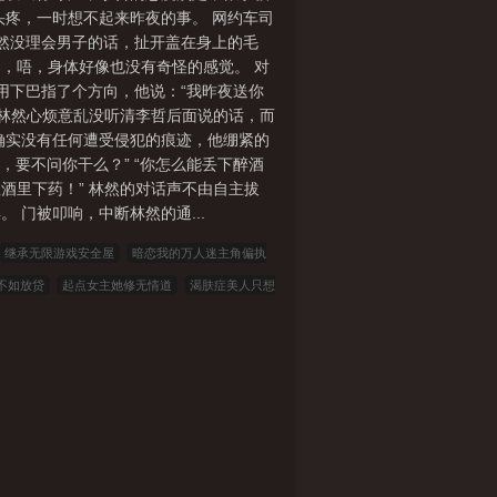
头疼，一时想不起来昨夜的事。 网约车司
然没理会男子的话，扯开盖在身上的毛
，唔，身体好像也没有奇怪的感觉。 对
哲用下巴指了个方向，他说：“我昨夜送你
 林然心烦意乱没听清李哲后面说的话，而
确实没有任何遭受侵犯的痕迹，他绷紧的
，要不问你干么？” “你怎么能丢下醉酒
往酒里下药！” 林然的对话声不由自主拔
门被叩响，中断林然的通...
继承无限游戏安全屋
暗恋我的万人迷主角偏执
不如放贷
起点女主她修无情道
渴肤症美人只想
陈南朱可人
强子雯雯坏女婿1完结版+番外
强