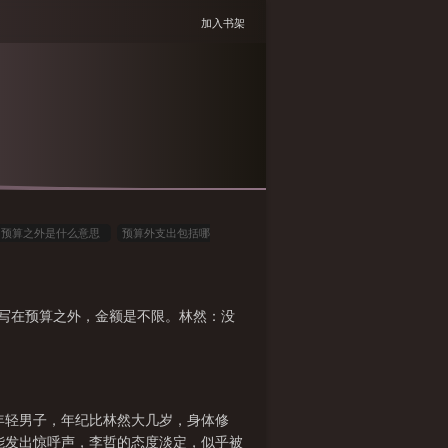
加入书架
预算之外是什么意思
预算外支出包括哪
预算金额为
预算外的资金
所谓预算
预
预算之外巫羽TXT
预算之外的开支怎么
，写在预算之外，金额是不限。林然：没
算也被称之为
在预算之内英文
预算又称
外工程表格怎么填
预算之外的支出走什么程序
年轻男子，年纪比林然大几岁，身体修
能发出惊呼声，李哲的态度淡定，似乎被