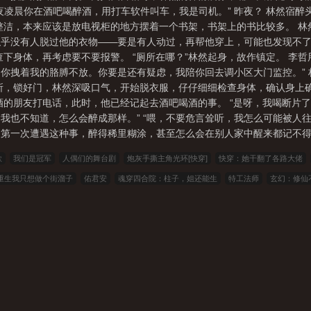
夜凌晨你在酒吧喝醉酒，用打车软件叫车，我是司机。” 昨夜？ 林然宿醉
整洁，本来应该是放电视柜的地方摆着一个书架，书架上的书比较多。 林
乎没有人脱过他的衣物——要是有人动过，再帮他穿上，可能也发现不了
下身体，再考虑要不要报警。 “厕所在哪？”林然起身，故作镇定。 李
你拽着我的胳膊不放。你要是还有疑虑，我陪你回去调小区大门监控。”
所，锁好门，林然深吸口气，开始脱衣服，仔仔细细检查身体，确认身上
的朋友打电话，此时，他已经记起去酒吧喝酒的事。 “是呀，我喝断片了
“我也不知道，怎么会醉成那样。” “喂，不要危言耸听，我怎么可能被人
第一次遭遇这种事，醉得稀里糊涂，甚至怎么会在别人家中醒来都记不得。 
歌
我们是冠军
人偶们的舞台剧
炮灰手撕主角光环[快穿]
快穿：她干翻了各路大佬
重生我只想做个街溜子
佑君安
魂穿四合院：柱子，姐还能生
特工法师
玄幻：修仙
者无疆完结版+番外
狗儿柱子风华难眠百度云完整版
照片是舍友网恋对象是财阀继承人
南朱可人小说笔趣阁
狗儿柱子风雪北方情百度云完整版
乡村满色林瑶邓倩无删减