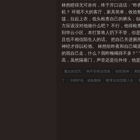
林然瞪得无可奈何，终于开口说话：“昨
机？ 环视不大的客厅，家具简单，收拾
毯，拉起上衣，低头检查自己的裤头，似
方应该没对他做什么吧？ 不行，他得检查
到华云小区，本打算将人扔下不管，但是
且也不相信陌生人的话。 把自己关进厕
神经才得以松弛。 林然给昨夜和自己喝酒
的我自己走，什么？我昨晚喝得不多？” 
高，虽然隔着门，声音还是往外传，他是
魔女的诅咒
狗平安和流氓珠
创世英神
离
了
宗师护佑，咸鱼翻身
断掌女的悲暖人生
要贴贴
反派手握龙傲天剧本[快穿]
晚媚小三媚
子雯雯小说笔趣阁
坏女婿1强子雯雯无删减
陈