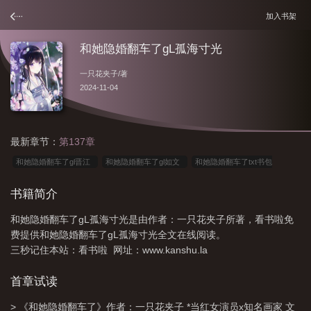
加入书架
和她隐婚翻车了gL孤海寸光
一只花夹子
/著
2024-11-04
最新章节：
第137章
和她隐婚翻车了gl晋江
和她隐婚翻车了gl如文
和她隐婚翻车了txt书包
网
和她隐婚翻车了免费笔趣阁
和她隐婚翻车了by一只叫花子
和她隐婚翻
书籍简介
车了作者一只花夹子百度
和她隐婚翻车了晋江
和她隐婚翻车了GL
和她隐
和她隐婚翻车了gL孤海寸光是由作者：一只花夹子所著，看书啦免
婚翻车了gl宝书网
和她隐婚翻车了txt
和她隐婚翻车了作者一只花夹子
和她
费提供和她隐婚翻车了gL孤海寸光全文在线阅读。
隐婚翻车了gl最新
和她隐婚翻车了gl 百度
和她隐婚翻车了gl一只花夹子
和
三秒记住本站：看书啦 网址：www.kanshu.la
她隐婚翻车了笔趣库
和她隐婚翻车了gl31
和她隐婚翻车了笔趣阁
和她隐婚
首章试读
翻车了一只花夹子
和她隐婚翻车后
和她隐婚翻车了TXT
和他隐婚翻车
了
和她隐婚翻车了gl5g
和她隐婚翻车了免费
和她隐婚翻车了gL孤海寸
> 《和她隐婚翻车了》作者：一只花夹子 *当红女演员x知名画家 文