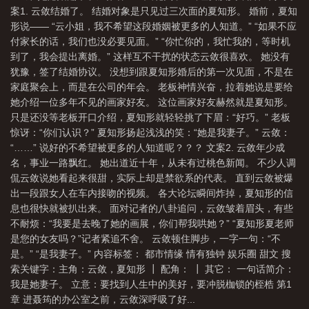
案1. 云敛结婚了。 结婚对象是只见过三次面的夏知形。 婚前，夏知
光
和她隐婚翻车了30章
和她隐婚翻车了gl全文免费阅读
和她隐婚翻车了最
形说—— “云小姐，我不希望这段婚姻被更多的人知道。” “如果不应
新章节
和她隐婚翻车了gl
和她隐婚翻车了gltxt
和她隐婚翻车了宝书
付家长的话，我们也没必要见面。” “你忙你的，我忙我的，等时机
网
和她隐婚翻车了30书院
和她隐婚翻车了gl作者一只花夹子
和她隐婚翻车
到了，我会提出离婚。” 这样互不干扰的状态云敛很喜欢。 她没有
犹豫，签了结婚协议。 没想到跟夏知形婚后的第一次见面，不是在
了gl笔趣阁
和她隐婚翻车了24
和她隐婚翻车了 百度
和她隐婚翻车了
家庭聚会上，而是在公司的年会。 老板神情兴奋，拉着她说是要给
(gl)
和她隐婚翻车了 夹子
和她隐婚翻车了七八文学
和她隐婚翻车了gl免费
她介绍一位多年不见的画家好友。 这位画家好友赫然就是夏知形。
阅读
和她隐婚翻车了百度
和她隐婚翻车了gl百度
和她隐婚翻车了txt宝书
只是还没等老板开口介绍，夏知形就轻轻挑了下眉：“好巧。” 老板
惊讶：“你们认识？” 夏知形扬起浅浅的笑：“她是我妻子。” 云敛：
网
和她隐婚翻车了gl 免费阅读
和她隐婚翻车了第24章
和她隐婚翻车了
“……” 说好的不希望被更多的人知道呢？？？ 文案2. 云敛年少成
gl24
和她隐婚翻车了格格党
名，事业一路飘红。 她出道近十年，从未有过桃色新闻。 不少人调
侃云敛说她看起来很甜，实际上却是禁欲系的代表。 直到云敛被爆
出一段跟女人在车内接吻的视频。 各大论坛瞬间炸掉，夏知形的信
息也很快就被扒出来。 面对记者的八卦追问，云敛皱着眉头，有些
不耐烦：“我要是去晚了她的画展，你们帮我哄她？” “夏知形夏老师
是您的女友吗？”记者紧追不舍。 云敛顿住脚步，一字一句：“不
是。” “是我妻子。” 内容标签： 都市情缘 情有独钟 娱乐圈 甜文 搜
索关键字：主角：云敛，夏知形 ┃ 配角： ┃ 其它： 一句话简介：
我是她妻子。 立意：要找到人生中的美好，要冲脱枷锁的桎梏 第1
章 进聂筠的办公室之前，云敛深呼吸了好...