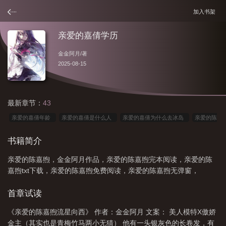
加入书架
亲爱的嘉倩学历
金金阿月
/著
2025-08-15
最新章节：
43
亲爱的嘉倩年龄
亲爱的嘉倩是什么人
亲爱的嘉倩为什么去冰岛
亲爱的陈
嘉煦免费
亲爱的嘉倩
亲爱的嘉倩新浪微博
亲爱的嘉倩学历
亲爱的嘉倩
书籍简介
的微博
亲爱的嘉倩离婚
亲爱的嘉倩知乎
亲爱的陈嘉煦是谁
陈希郡亲爱
亲爱的陈嘉煦，金金阿月作品，亲爱的陈嘉煦完本阅读，亲爱的陈
的
如何评价亲爱的嘉倩
亲爱的嘉倩的新浪微博
亲爱的嘉倩的书
亲爱的
嘉煦txt下载，亲爱的陈嘉煦免费阅读，亲爱的陈嘉煦无弹窗，
嘉倩 微博
亲爱的陈嘉煦txt
b站亲爱的嘉倩
亲爱的嘉倩前夫
亲爱的陈嘉
煦番外
亲爱的嘉倩黑历史
亲爱的嘉倩黑料
亲爱的陈嘉玲
亲爱的陈嘉煦
首章试读
_金金阿月
亲爱的嘉倩 老公
亲爱的陈嘉煦by金金阿月免费
亲爱的嘉倩豆
《亲爱的陈嘉煦流星向西》 作者：金金阿月 文案： 美人模特X傲娇
瓣
亲爱的嘉倩微博上
金主（其实也是青梅竹马两小无猜） 他有一头银灰色的长卷发，有