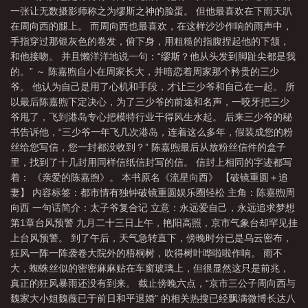
一张让无数摄影师称之为缪斯之神的脸蛋。 但他最喜欢在下雨天趴
在周向西的腿上。 而周向西也最喜欢，在这样沙沙作响的雨声中，
手指穿过那银灰色的卷发，俯下身，用粗糙的指腹捏起他的下颔，
和他接吻。 并且懒洋洋地说一句：“缪斯？他从头发到脚趾尖都是我
的。” ～ 陈嘉煦自小在周家长大，并暗恋着周家那个矜贵的三少
爷。 他认为自己是用了心机和手段，才让三少爷和自己在一起。 所
以最后陈嘉煦下定决心，为了三少爷的前途和名声，一咬牙把三少
爷甩了，飞到港岛专心把模特行业干得风生水起。 后来三少爷的秘
书告诉他，“三少爷一年飞几次港岛，连着这么多年，假装成您的粉
丝给您写信，您一封都没收到？” 陈嘉煦最后从放粉丝信件的盒子
里，找到了十几封用同样信纸信封写的信。 信封上相同的字迹都写
着： 《亲爱的陈嘉煦》。 本书原名《流星向西》 【破镜重圆＋追
妻】 内容标签：都市情有独钟破镜重圆娱乐圈轻松 主角：陈嘉煦周
向西 一句话简介：太子爷复合记 立意：永远爱自己，永远追求梦想
第1章台风预警 九月二十三日上午，艳阳高照，京市气象台却罕见挂
上台风预警。 到了午后，天气急转直下，傍晚时分已是乌云密布，
狂风一阵一阵袭卷大院外的梧桐树，吹得树叶哗啦啦作响。 雨不
大，蜘蛛丝似的密密麻麻贴在车窗玻璃上，但很显然这只是前兆，
真正的狂风暴雨还没有到来。 截止傍晚六点，“京市三公子周向西与
魏家大小姐魏薇已于前日和平退婚” 的相关热搜已经飘满微博长达八