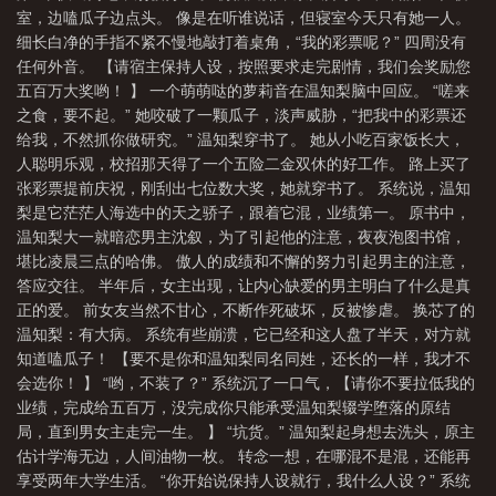
室，边嗑瓜子边点头。 像是在听谁说话，但寝室今天只有她一人。
细长白净的手指不紧不慢地敲打着桌角，“我的彩票呢？” 四周没有
任何外音。 【请宿主保持人设，按照要求走完剧情，我们会奖励您
五百万大奖哟！ 】 一个萌萌哒的萝莉音在温知梨脑中回应。 “嗟来
之食，要不起。” 她咬破了一颗瓜子，淡声威胁，“把我中的彩票还
给我，不然抓你做研究。” 温知梨穿书了。 她从小吃百家饭长大，
人聪明乐观，校招那天得了一个五险二金双休的好工作。 路上买了
张彩票提前庆祝，刚刮出七位数大奖，她就穿书了。 系统说，温知
梨是它茫茫人海选中的天之骄子，跟着它混，业绩第一。 原书中，
温知梨大一就暗恋男主沈叙，为了引起他的注意，夜夜泡图书馆，
堪比凌晨三点的哈佛。 傲人的成绩和不懈的努力引起男主的注意，
答应交往。 半年后，女主出现，让内心缺爱的男主明白了什么是真
正的爱。 前女友当然不甘心，不断作死破坏，反被惨虐。 换芯了的
温知梨：有大病。 系统有些崩溃，它已经和这人盘了半天，对方就
知道嗑瓜子！ 【要不是你和温知梨同名同姓，还长的一样，我才不
会选你！ 】 “哟，不装了？” 系统沉了一口气，【请你不要拉低我的
业绩，完成给五百万，没完成你只能承受温知梨辍学堕落的原结
局，直到男女主走完一生。 】 “坑货。” 温知梨起身想去洗头，原主
估计学海无边，人间油物一枚。 转念一想，在哪混不是混，还能再
享受两年大学生活。 “你开始说保持人设就行，我什么人设？” 系统