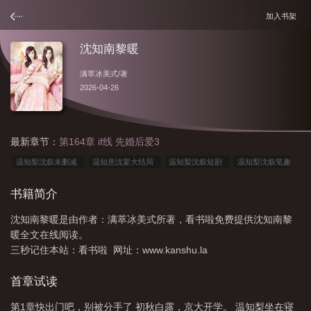
加入书架
沈知南黎暖
满萃冰美式
/著
2026-04-26
最新章节：
第164章 if线 先婚后爱3
温知梨沈叙未删减
温知意沈宴大结局
温知梨沈叙短剧
温知梨沈叙笔趣
阁
知温沈辞
温知梨沈叙全文免费阅读
温知梨沈叙漫剧
温蕴 沈知
书籍简介
言
温知梨沈叙笔趣阁最新章节
沈知南黎暖
温知梨沈叙127章
温知梨沈
沈知南黎暖是由作者：满萃冰美式所著，看书啦免费提供沈知南黎
叙TXT
暖全文在线阅读。
三秒记住本站：看书啦 网址：www.kanshu.la
首章试读
第1章快出门吧，别被分手了 初秋白露，京大开学。 温知梨坐在寝