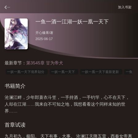
加入书架
一鱼一酒一江湖一妖一凰一天下
开心橡果
/著
2025-06-17
最新章节：
第3545章 甘为帝犬
一妖一凰一天下境界划分
一妖一凰一天下
一妖一凰一天下最新更新
一鱼
一酒一江湖一妖一凰一天下笔趣阁
一妖一凰一天下女主
一妖一凰一天下
书籍简介
TXT
一妖一凰一天下最新章节
一妖一凰一天下结局
一妖一凰一天下百
沧澜江畔，少年郎蓑衣斗笠，一手持酒，一手钓竿，心不在天下，
科
一妖一凰一天下人物介绍
一妖一凰一天下境界
一妖一凰一天下全文阅
人却在江湖……我来自不可知之地，我想看看这个同样未知的世
读
一妖一凰一天下百度百科
一妖一凰一天下男主身份
一妖一凰一天下最新
界……
章节更新
一鱼一酒一世界下一句
一妖一凰一天下最新
一妖一凰一天下九长
首章试读
老
一妖一凰一天下女主多少章恢复记忆
一妖一凰一天下赵二
一妖一凰一天
下讲了
一妖一凰一天下赵高
一妖一凰一天下简介
一鱼一酒一江湖
一鱼
九月初九，极阳。 天下有事，大事。 沧澜江天降五雷，西秦女帝离