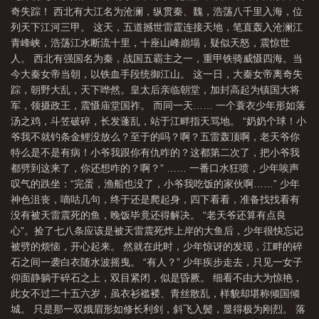
奇失踪！ 西北有大江名为沧澜，纵贯秦、魏，浩荡八千里入海，位
一酒一江湖一妖一凰一天下
列天下江河三甲。 这天，五道撼世雷霆连接天地，笔直轰入沧澜江
青峰峡，浩荡江水断流十里，十座山峰崩塌，疑似天怒，震惊世
人。 西北有强国名为秦，战国五霸主之一，重甲铁骑威慑四海。当
今大秦女帝当朝，以铁血手段统御江山。 这一日，大秦女帝离奇失
踪，朝野大乱，天下哗然。皇太后亲临朝堂，加封高起为镇国大将
军，领摄政王，震慑庙堂国祚。 而同一天…… 一个蓑衣少年形如落
汤之鸡，斗笠破碎，长发蓬乱，站于江畔指天骂地。 “奶奶个球！小
爷我不就钓条金鲤没放么？至于的吗？啊？五雷轰顶啊，老天爷你
特么是不是有病！小爷我跟你有仇咋的？这都第二次了，把小爷我
都劈到这来了，你还想咋的？啊？” …… 一番口水狂喷，少年唉声
叹气的跌坐：“完蛋，渔船也没了，小爷我吃饭的家伙啊……” 少年
神色沮丧，嘀咕几句，终于还是爬起身，四下看看，准备找找看有
没有被天雷震死的鱼，晚饭毕竟还得解决。 “老天爷还算有点良
心”。捡了七八条应该是被天雷震死炸上岸的大鱼后，少年很快忘记
被劈的烦恼，开心起来。 然就在此时，少年惊讶的发现，江畔的碎
石之间一袭白衣随水波摇曳。 “有人？” 少年疾步走去，只见一女子
仰面静躺于碎石之上，双目紧闭，似是昏厥。 细看不由大为惊艳，
此女不过二十五六岁，虽衣衫褴褛、青丝散乱，样貌却堪称倾国倾
城。 只是那一双娥眉形如修长利剑，斜飞入鬓，显得极为刚烈。 落