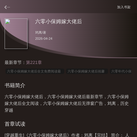
加入书架
六零小保姆嫁大佬后
鸩离
/著
2026-04-24
最新章节：
第221章
六零小保姆嫁大佬后全文免费阅读最
六零小保姆嫁大佬后祝馨
六零年代小保
姆宝书网
六零小娇包
六零小后娘发家致富忙
六零小保姆嫁大佬后
书籍简介
TXT
六零小保姆嫁大佬后格格党
六零小保姆嫁大佬后鸩离
六零小保姆嫁大
六零小保姆嫁大佬后，六零小保姆嫁大佬后最新章节，六零小保姆
佬后鸠离笔趣阁
六零年小宝妻128
六零小保姆嫁大佬后 鸩离
六零年小宝妻
嫁大佬后全文阅读，六零小保姆嫁大佬后无弹窗广告，鸩离，历史
格格党
回到六零当保姆
六零年小宝妻 查查
六零年小宝妻红甘泉
六零
穿越
小保姆嫁大佬后百度
六零小保姆嫁大佬后鸠离免费阅读
六零年代小保姆
六
首章试读
零小保姆嫁大佬后鸠离txt免费阅读
六零小保姆嫁大佬后txt百度
六零小保姆嫁
大佬后 txt
六零小宝妻txt
六零小保姆嫁大佬后by鸩离
六零小保姆嫁大佬后
[穿越重生]《六零小保姆嫁大佬后》作者：鸩离【完结】 简介： 人