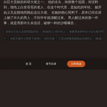
出巨大贡献的科研大佬之一。 他的名头，响彻整个祖国，却没料
到，报纸上白发苍苍的老人，在这个时代里，是如此的年轻。 她开
始义无反顾地照顾起这位大佬。 在她的精心照料下，原本已经在床
上躺了许久的男人，不到半年就清醒过来。 男人醒过来的第一件
事，就是用那许久未说话，破锣一样的沙哑嗓音...
圣母女主加入反派联盟[末世]
[韩娱同人] 你行你上
被爹系攻娇养后小记仇鬼开窍
了
女配又被关小黑屋了[快穿]
锦衣玉面
亡灵法师被宿敌抱走后[西幻]
[银魂
同人] 别小看歌舞伎町寡妇啊
她代号不死鸟[御兽]
[韩娱同人] 韩娱之生存战
蓝
星送我去当星际之王
[综漫] 穿到忍界当大名
六零：雷电在手，魑魅魍魉莫挨我
[综漫] 如何养成一只乖巧富江
[足球同人] 决定性瞬间
抄家前，我携空间横扫全
首 页
章节目录
立即阅读
京城
[综英美] 可拆卸男主拼凑计划
[历史同人] 秦始皇教我当女帝
[排球少年同
人] 和阿侑弄假成真
穿书第一剑，先斩意中人
[综英美] 反派马甲自救中
晚媚小
三媚者无疆完结版+番外
狗儿柱子风华难眠百度云完整版
照片是舍友网恋对象是
搜 索
财阀继承人
陈南朱可人
强子雯雯坏女婿1完结版+番外
强子雯雯小说笔趣阁
坏女婿1强子雯雯无删减
陈南朱可人小说笔趣阁
狗儿柱子风雪北方情百度云完
整版
乡村满色林瑶邓倩无删减