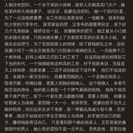
人都没有想到，一个乡下来的小保姆，能登入京都某高门大户，嫁
17章免费阅读笔趣
六零小保姆嫁大佬后 鸩离 免费
六零年小宝妻
重生六零
给某科研大佬做妻子。 说实话，祝馨也没想到。 她一个现代社畜，
保姆
六零小保姆嫁大佬后鸠离全文阅读最
六零小保姆嫁大佬后txt
六零小
为了一点温饱窝囊费，在工作岗位熬夜加班，一觉醒来，就来到缺
保姆嫁大佬后 鸠离
穿越六十年代小保姆
六零小保姆嫁大佬后鸠离
重生六
吃少穿的六零年代。 家里家徒四壁，父亲爷奶都重男轻女，底下好
几个兄弟姐妹，都挤住在一起。 祝馨醒来的那天，她正被从小订婚
零小保姆
的未婚夫退婚，只因未婚夫攀上了京都某军官的白富美大小姐。 未
婚夫自知理亏，为了安抚祝家人的情绪，除了赔钱赔礼之外，还给
祝馨介绍了一份去京都某高门大院做小保姆的活儿，一月能挣个三
十来块钱，赶得上城里正式职工的工资了。 在这四处都在精简职工
下乡的年代，一个保姆能有这样高的工资，对于祝家来说，无疑是
天上掉馅饼，祝家老爹，二话不说拍板应下这件事。 他们不知道的
是，未婚夫一家没安好心，祝馨要照顾的人，一个是躺在病床上，
昏迷不醒，吃喝拉撒，需要人照顾的植物人。 这个植物人，有着不
能言说的身份，他的家人都是一个个脾气暴躁的怪物。 他有个留苏
妻子难产而亡，留下一个新生婴儿嗷嗷待哺，需要人照顾。 祝馨去
给那家人当保姆，要照顾一大一小，有得罪受。 祝馨自然不信天上
能掉馅饼，但比起呆在乡下老家，跟一帮极品亲戚斗智斗勇，无所
事事，她还不如收拾行李去京都给人当保姆，好歹她凭自己的能
力，赚得钱能养活自己。 只是看到那个躺在病床上，五官英俊的像
画报中的男人，她心里的震惊不是一点半点。 竟然是他，是那位做