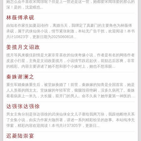
她怎么会不喜欢宋闻璟呢？但是上一世还是这一世，她都爱宋闻璟爱的那么的
深！是的，沈棠眠也...
林薇傅承砚
由知名作家生如夏花i创作，离婚当天，我绑定了真豪门的主要角色为林薇傅
承砚，属于武侠仙侠小说，情节紧张刺激，本站无广告干扰，欢迎阅读！本书
共计10823字，更新日期为2025060818...
姜揽月文诏政
揽月等风来极佳剧情是大家非常喜欢的仙侠奇缘小说，作者是有名的网络作者
皮皮小行星，主角是文诏政姜揽月，小说情节跌宕起伏，前励志后苏爽，非常
的精彩。内容主要讲述了她不想和那个小姝对上，她也不想亲眼...
秦姝谢澜之
重生军婚秦姝重生后，被堂妹换婚了！前世，秦姝嫁的知青是全国首富，她是
人人羡慕的阔太太。堂妹嫁的年轻军官，瘸腿毁容绝嗣，没多久病死了。秦姝
看着病床上一米九，大长腿，双开门的男人。命不久矣？她华夏第一神医的名
号可不是吹的。人称...
达强张达强徐
男女主角分别是张达强徐的武侠仙侠全文儿子塞给我两万块，我跟他断绝关系
了全集小说，由实力作家大咖所著，讲述一系列精彩纷呈的故事。本站纯净无
弹窗，精彩内容欢迎阅读！本书共计37305字，更新日...
迟菱陆崇宴