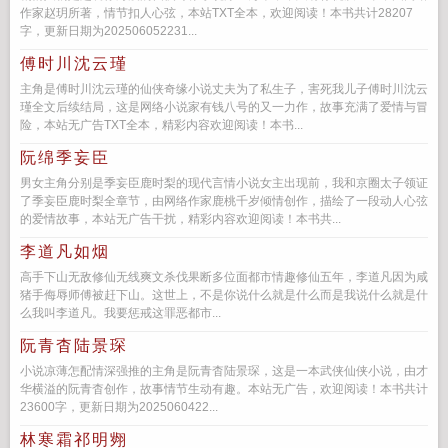
作家赵玥所著，情节扣人心弦，本站TXT全本，欢迎阅读！本书共计28207
字，更新日期为202506052231...
傅时川沈云瑾
主角是傅时川沈云瑾的仙侠奇缘小说丈夫为了私生子，害死我儿子傅时川沈云
瑾全文后续结局，这是网络小说家有钱八号的又一力作，故事充满了爱情与冒
险，本站无广告TXT全本，精彩内容欢迎阅读！本书...
阮绵季妄臣
男女主角分别是季妄臣鹿时梨的现代言情小说女主出现前，我和京圈太子领证
了季妄臣鹿时梨全章节，由网络作家鹿桃千岁倾情创作，描绘了一段动人心弦
的爱情故事，本站无广告干扰，精彩内容欢迎阅读！本书共...
李道凡如烟
高手下山无敌修仙无线爽文杀伐果断多位面都市情趣修仙五年，李道凡因为咸
猪手侮辱师傅被赶下山。这世上，不是你说什么就是什么而是我说什么就是什
么我叫李道凡。我要惩戒这罪恶都市...
阮青杳陆景琛
小说凉薄怎配情深强推的主角是阮青杳陆景琛，这是一本武侠仙侠小说，由才
华横溢的阮青杳创作，故事情节生动有趣。本站无广告，欢迎阅读！本书共计
23600字，更新日期为2025060422...
林寒霜祁明翙