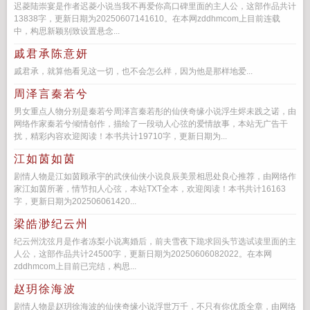
迟菱陆崇宴是作者迟菱小说当我不再爱你高口碑里面的主人公，这部作品共计
13838字，更新日期为20250607141610。在本网zddhmcom上目前连载
中，构思新颖别致设置悬念...
戚君承陈意妍
戚君承，就算他看见这一切，也不会怎么样，因为他是那样地爱...
周泽言秦若兮
男女重点人物分别是秦若兮周泽言秦若彤的仙侠奇缘小说浮生烬未践之诺，由
网络作家秦若兮倾情创作，描绘了一段动人心弦的爱情故事，本站无广告干
扰，精彩内容欢迎阅读！本书共计19710字，更新日期为...
江如茵如茵
剧情人物是江如茵顾承宇的武侠仙侠小说良辰美景相思处良心推荐，由网络作
家江如茵所著，情节扣人心弦，本站TXT全本，欢迎阅读！本书共计16163
字，更新日期为202506061420...
梁皓渺纪云州
纪云州沈弦月是作者冻梨小说离婚后，前夫雪夜下跪求回头节选试读里面的主
人公，这部作品共计24500字，更新日期为20250606082022。在本网
zddhmcom上目前已完结，构思...
赵玥徐海波
剧情人物是赵玥徐海波的仙侠奇缘小说浮世万千，不只有你优质全章，由网络