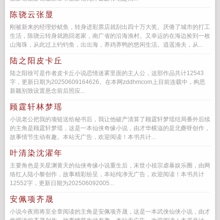
陈骁云张显
刚被新来的经理炒鱿鱼，转身进彩票店就刮出四十万大奖。厌倦了城市的打工
生活，陈骁云转身就跑回老家，南广省的沿海渔村。又幸运的在海边捡到一枚
山海珠，从此过上钓钓鱼，出出海，养鸡养鸭的悠闲生活。逍遥渔夫，从...
陆之阳皮卡丘
陆之阳徐可是作者皮卡丘小说恋情迷雾里面的主人公，这部作品共计12543
字，更新日期为20250609164626。在本网zddhmcom上目前连载中，构思
新颖别致设置悬念前后照应...
顾霆轩林梦瑶
小说老公把我的项链送给秘书后，我让他破产清算了顾霆轩梦瑶结局番外后续
的主角是顾霆轩梦瑶，这是一本仙侠奇缘小说，由才华横溢的是北夔呀创作，
故事情节生动有趣。本站无广告，欢迎阅读！本书共计...
叶清染沈濯年
主要角色是关星渊黄天的仙侠奇缘小说重生后，末世小祖宗虐暴娱乐圈，由网
络红人陆小黎创作，故事精彩纷呈，本站纯净无广告，欢迎阅读！本书共计
12552字，更新日期为202506092005...
安佩项齐晟
小说今夜雨将至全章阅读的主角是安佩项齐晟，这是一本武侠仙侠小说，由才