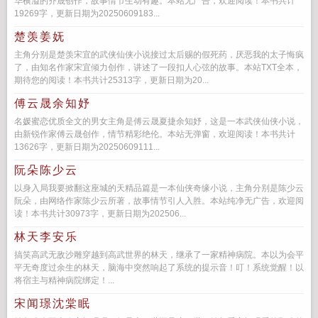
华横溢的齐晟创作，故事情节生动有趣。本站无广告，欢迎阅读！本书共计
19269字，更新日期为20250609183...
楚羡姜妩
主角分别是楚羡宋宜的武侠仙侠小说接过太后赐的假死药，厌恶我的太子悔疯
了，由知名作家宋宜倾力创作，讲述了一段扣人心弦的故事。本站TXT全本，
期待您的阅读！本书共计25313字，更新日期为20...
傅云晟余知妤
名媛蜜恋优质全文的男女主角是傅云晟夏捷余知妤，这是一本武侠仙侠小说，
由新锐作家傅云晟创作，情节精彩绝伦。本站无弹窗，欢迎阅读！本书共计
13626字，更新日期为20250609111...
阮朵陈少云
以身入局我要掀翻这座城的天精品篇是一本仙侠奇缘小说，主角分别是陈少云
阮朵，由网络作家陈少云所著，故事情节引人入胜。本站纯净无广告，欢迎阅
读！本书共计30973字，更新日期为202506...
林天李安乐
搞笑高武无敌沙雕穿越到高武世界的林天，继承了一家精神病院。本以为会平
平无奇度过余生的林天，脑海中突然响起了系统的提示音！叮！系统觉醒！以
将宿主与精神病院绑定！...
宋闻璟沈棠眠