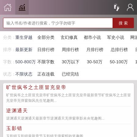
搜 索
分类：
重生穿越
全部分类
玄幻修真
都市小说
军史小说
网
排序：
最新更新
日排行榜
周排行榜
月排行榜
总排行榜
字数：
500-800万
不限字数
30万以下
30-50万
50-100万
状态：
不限状态
正在连载
已经完结
旷世疯爷之土匪冒充皇帝
旷世疯爷之土匪冒充皇帝旷世疯爷之土匪冒充皇帝最新章节旷世疯爷之土匪冒
充皇帝无弹窗御风先生笔趣阁...
逆渊通天
逆渊通天逆渊通天最新章节逆渊通天无弹窗寒影未央笔趣阁...
玉影错
玉影错玉影错最新章节玉影错无弹窗黯聆笔趣阁...