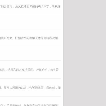
界翻云覆雨，后又把赌石界搅的鸡犬不宁，听说这
的黑暗势力。红颜宿命与医学天才苏雨晴相识相
以阵法，结果和西方魔法雷同。叶修哈哈，如有雷
啊。周围人恐惧的说道。告诉漂亮国，我的剑，能
符箓右手圣殿银剑，胸藏密宗梵咒背负萨满图腾，