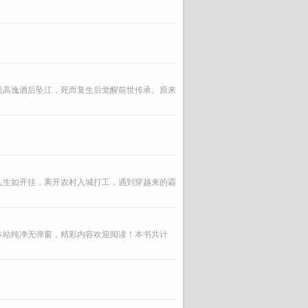
员高逸酒后坠江，死而复生后觉醒前世传承。原来
人生如开挂，离开农村入城打工，遇到穿越来的霸
本站纯净无弹窗，精彩内容欢迎阅读！本书共计
.