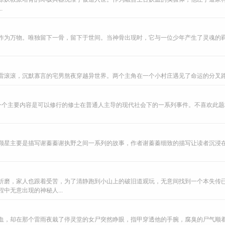
.
作为万物。唯独留下一骨，留下于世间。当神骨出现时，它与一位少年产生了灵魂的
滚滚，沉默寡言的宅男熬夜穿越异世界。两个主角在一个小村庄遇见了命运的分叉路。
一个主要内容是可以修行的修士在普通人主导的现代社会下的一系列事件。不喜欢此
颗星主要是描写谢蓁蓁谢执野之间一系列的故事，作者谢蓁蓁细致的描写让读者沉浸
折磨，家人也跟着受苦，为了清静跑到小山上的破旧道观玩，无意间找到一个本失传
中无意出现的神秘人...
血，却在那个雷雨夜栽了停灵堂的女尸突然睁眼，指甲穿透他的手腕，腐臭的尸气顺