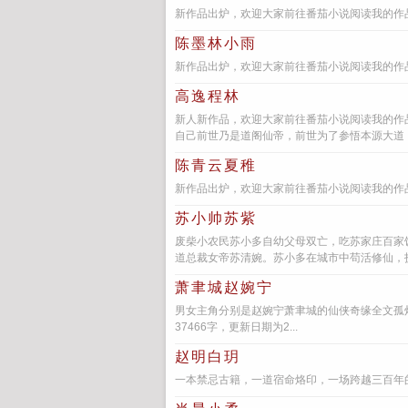
新作品出炉，欢迎大家前往番茄小说阅读我的作品
陈墨林小雨
新作品出炉，欢迎大家前往番茄小说阅读我的作品
高逸程林
新人新作品，欢迎大家前往番茄小说阅读我的作
自己前世乃是道阁仙帝，前世为了参悟本源大道，
陈青云夏稚
新作品出炉，欢迎大家前往番茄小说阅读我的作品
苏小帅苏紫
废柴小农民苏小多自幼父母双亡，吃苏家庄百家
道总裁女帝苏清婉。苏小多在城市中苟活修仙，扮
萧聿城赵婉宁
男女主角分别是赵婉宁萧聿城的仙侠奇缘全文孤
37466字，更新日期为2...
赵明白玥
一本禁忌古籍，一道宿命烙印，一场跨越三百年的