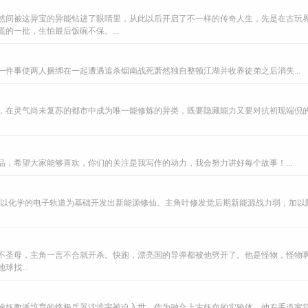
然间被这异宝的异能钻进了眼睛里，从此以后开启了不一样的传奇人生，先是在古玩
的一批，生怕最后饭碗不保。...
件事使两人捆绑在一起遭遇追杀烟南战死萧然独自整顿江湖并收养徒弟之后消失...
，在灵气尚未复苏的都市中成为唯一能修炼的异类，既要隐藏能力又要对抗初现端倪
，希望大家能够喜欢，你们的关注是我写作的动力，我会努力讲好每个故事！...
师，以化学的电子轨道为基础开发出新能源修仙。主角叶修发觉后期新能源战力弱，加
不圣母，主角一言不合就开杀。快跑，漂亮国的导弹都被他劈开了。他是怪物，怪物
找...
除妖教派培育的终极兵器沈淮宇被迫入世。作为融合上古妖血的实验体，他左手道家