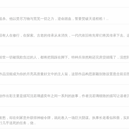
杀。他以焚尽万物与荒芜一切之力，逆命踏血，誓要焚破天道桎梏！...
旧有人在修行，在探索。古老的传承从未消失，一代代依旧有先辈们将其传承下去。
前世一切被我欺负过的人，都将把我踩在脚下。特种兵张然刚还完房贷就嘎了，没想到来
作品没能成为你的月亮高质量好文中的主人翁，这部作品构思新颖别致设置悬念前后
创作出彩主要是描写沈若璃盛奕年之间一系列的故事，作者沈若璃细致的描写让读者
发愁，却在剑冢意外获得神秘令牌，就此卷入一场巨大阴谋。执事长老看似和善，实
几乎送死的任务，侥...