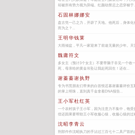
却被所有势力视为异端。红颜劫禁忌之恋穿梭于..
石固林娜娜安
盘古凭一己之力，开辟了天地。他死后，身体化
而为之？...
王明华钱莱
大雨倾盆，平凡一家迎来了前途无量的少年。天雷
魏庸符文
多女主（预计3个女主）不要带脑子非见一个收
死，母亲给的黄金吊坠让我起死回生！还在...
谢蓁蓁谢执野
专为书荒朋友们带来的白首恨迟暮谢蓁蓁评价五
的掌上明珠，直到真千金拿着DNA报告...
王小军杜红英
一个农村孩子王小军，因为注意力不集中，饱受
偿还因果要帮助王小军收服心猿，收服心猿的过程
沈昭李青云
刑部仵作沈昭执刀的手沾过三百七十二具尸首的