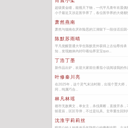
肖晨小柔
超级黄金瞳，能视天下物，一代平凡青年肖晨偶
小子最近又涉足医学界了，各位医学界的大佬都慌
萧然燕南
萧然与烟南在厌诈险恶的江湖留下一段佳话后因一
陈默苏雨晴
平凡觉醒普通大学生陈默意外获得上古仙尊传承
知，发现她体内封印着仙界至宝quo...
丁浩丁墨
新作品出炉，欢迎大家前往番茄小说阅读我的作品
叶修秦川亮
在2025年，这个灵气末法时期，出现个贾大
同，纯属巧合...
林凡林瑶
都市无敌爽文，单女主，杀伐果断，直接开杀，
斩星辰，区区导弹，不过是玩具。玄帝重生回到地球
沈淮宇莉莉丝
暗世公约人妖殊途千年隐世公约撕裂在即，六大