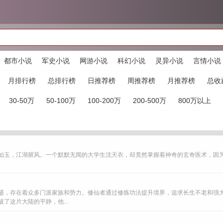
都市小说
军史小说
网游小说
科幻小说
灵异小说
言情小说
月排行榜
总排行榜
日推荐榜
周推荐榜
月推荐榜
总收
30-50万
50-100万
100-200万
200-500万
800万以上
如玉，江湖腥风。一个默默无闻的大学生沈天衣，却竟然掌握着神奇的玄奇医术，因
盛，存在着众多门派家族和势力。修仙者通过修炼功法提升境界，追求长生不老和强
了这片大陆的平静，他...