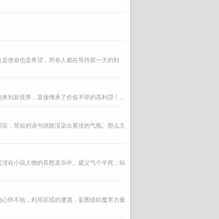
这是使命也是希望，所有人都在等待那一天的到
到新世界，直接继承了价值不菲的高利贷！...
照应，简短的语句就能渲染出紧张的气氛。那么主
沉浸在小说人物的喜怒哀乐中。盛父气个半死，却
则心怀不轨，利用苏瑶的遭遇，妄图借助魔界力量