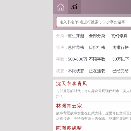
分类：
重生穿越
全部分类
玄幻修真
排序：
总推荐榜
日排行榜
周排行榜
字数：
500-800万
不限字数
30万以下
状态：
不限状态
正在连载
已经完结
沈天衣李青凤
古武复苏的时代，奇功异诀重现现代都市，美人
州！...
林渊青云宗
故事背景故事发生在仙武大陆，这里修仙文明昌
远古传说，等待着有缘人去探索。林渊的穿越打破
陈渊苏婉晴