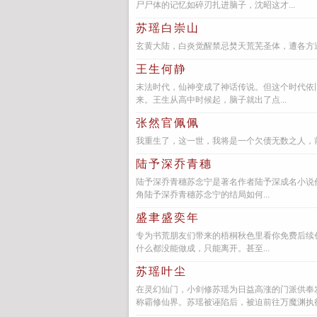
尸尸体的记忆如碎刃扎进脑子，沈昭这才...
苏瑶白崇山
玄黄大陆，白炎觉醒禁忌焚天荒芜圣体，遭各方追
王生何静
末法时代，仙神变成了神话传说。但这个时代依
来。王生从高中时候起，脑子就出了点...
张然官佩佩
我重生了，这一世，我将是一个欠债无数之人，
陆予深乔青穗
陆予深乔青穗苏念宁是著名作者陆予深成名小说
角陆予深乔青穗苏念宁的结局如何...
盛聿盛奕年
专为书荒朋友们带来的梧桐秋色里看你免费后续
什么都没能做成，只能离开。甚至...
苏瑶叶尘
在灵幻仙门，小剑修苏瑶为日益高涨的门派供奉
称霸修仙界。苏瑶被诬陷后，被迫前往万魔渊执行