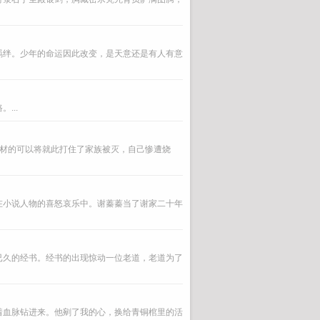
羁绊。少年的命运因此改变，是天意还是有人有意
...
题材的可以将就此打住了家族被灭，自己惨遭烧
在小说人物的喜怒哀乐中。谢蓁蓁当了谢家二十年
已久的经书。经书的出现惊动一位老道，老道为了
着血脉钻进来。他剜了我的心，换给青铜棺里的活